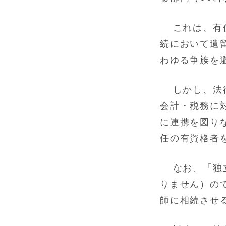
これは、有
続において遺
わゆる争族を
しかし、法
会計・税務に
に連携を図り
任の有資格者
なお、「独
りません）の
師に相続させ