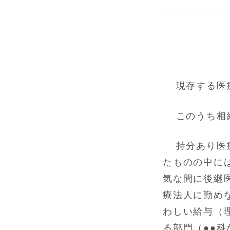
現存する医
このうち相
持分あり医
たものの中に
気な間に後継
療法人に勤め
わしい給与（
る部門（●●